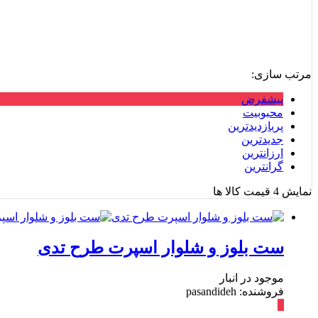
مرتب سازی:
پیشفرض
محبوبیت
پربازدیدترین
جدیدترین
ارزانترین
گرانترین
نمایش
4
قیمت کالا ها
ست بلوز و شلوار اسپرت طرح تدی
موجود در انبار
فروشنده: pasandideh
٪