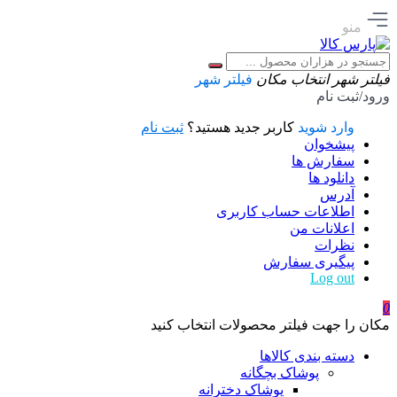
منو
فیلتر شهر
انتخاب مکان
فیلتر شهر
ورود/ثبت نام
وارد شوید
کاربر جدید هستید؟
ثبت نام
پیشخوان
سفارش ها
دانلود ها
آدرس
اطلاعات حساب كاربری
اعلانات من
نظرات
پیگیری سفارش
Log out
0
مکان را جهت فیلتر محصولات انتخاب کنید
دسته بندی کالاها
پوشاک بچگانه
پوشاک دخترانه