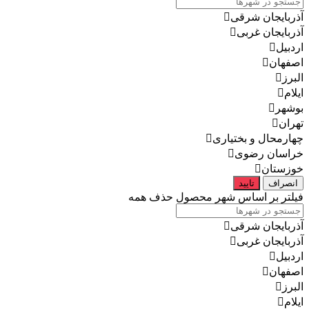
آذربایجان شرقی
آذربایجان غربی
اردبیل
اصفهان
البرز
ایلام
بوشهر
تهران
چهارمحال و بختیاری
خراسان رضوی
خوزستان
انصراف
تایید
فیلتر بر اساس شهر محصول
حذف همه
آذربایجان شرقی
آذربایجان غربی
اردبیل
اصفهان
البرز
ایلام