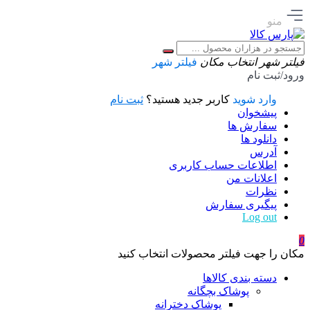
منو
فیلتر شهر
انتخاب مکان
فیلتر شهر
ورود/ثبت نام
وارد شوید
کاربر جدید هستید؟
ثبت نام
پیشخوان
سفارش ها
دانلود ها
آدرس
اطلاعات حساب كاربری
اعلانات من
نظرات
پیگیری سفارش
Log out
0
مکان را جهت فیلتر محصولات انتخاب کنید
دسته بندی کالاها
پوشاک بچگانه
پوشاک دخترانه