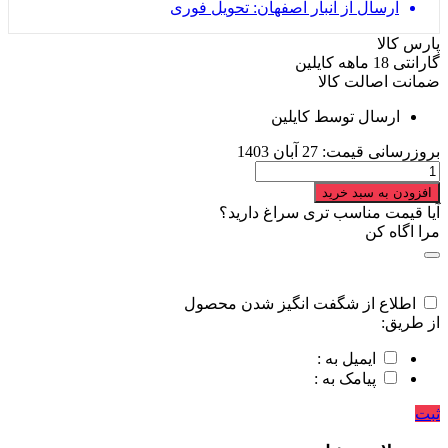
ارسال از انبار اصفهان: تحویل فوری
پارس کالا
گارانتی 18 ماهه کایلین
ضمانت اصالت کالا
ارسال توسط کایلین
بروزرسانی قیمت:
27 آبان 1403
ست
بلوز
افزودن به سبد خرید
و
آیا قیمت مناسب تری سراغ دارید؟
شلوار
مرا اگاه کن
بچگانه
طرح
خرس
quantity
اطلاع از شگفت انگیز شدن محصول
از طریق:
ایمیل به :
پیامک به :
ثبت