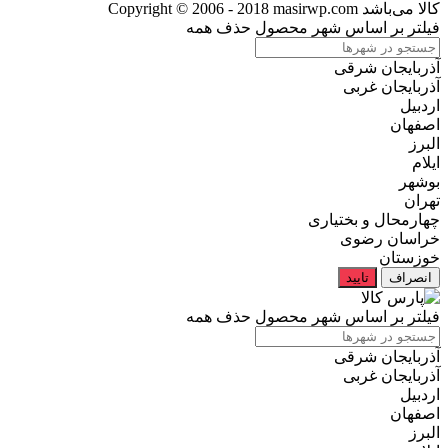
کالا می‌باشد
Copyright © 2006 - 2018 masirwp.com
فیلتر بر اساس شهر محصول
حذف همه
آذربایجان شرقی
آذربایجان غربی
اردبیل
اصفهان
البرز
ایلام
بوشهر
تهران
چهارمحال و بختیاری
خراسان رضوی
خوزستان
انصراف
تایید
فیلتر بر اساس شهر محصول
حذف همه
آذربایجان شرقی
آذربایجان غربی
اردبیل
اصفهان
البرز