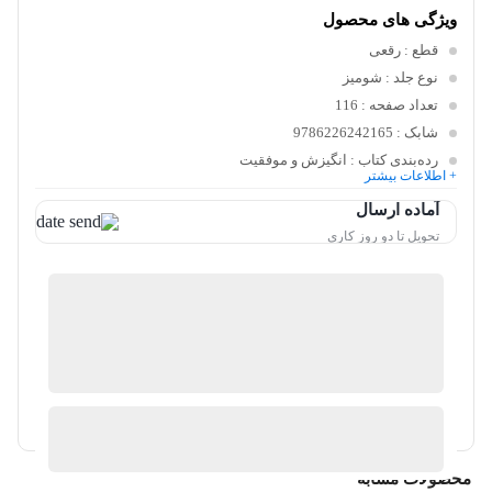
ویژگی های محصول
قطع
: رقعی
نوع جلد
: شومیز
تعداد صفحه
: 116
شابک
: 9786226242165
رده‌بندی کتاب
: انگیزش و موفقیت
+ اطلاعات بیشتر
آماده ارسال
تحویل تا دو روز کاری
پارس کالا
موجود در انبار
ارسال توسط کایلین
آیا قیمت مناسب تری سراغ دارید؟
محصولات مشابه