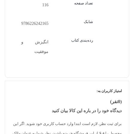
تعداد صفحه
116
شابک
9786226242165
رده‌بندی کتاب
انگیزش و
موفقیت
امتیاز کاربران به:
(0نفر)
دیدگاه خود را در باره این کالا بیان کنید
برای ثبت نظر، لازم است ابتدا وارد حساب کاربری خود شوید. اگر این
محصول را قبلا از این فروشگاه خریده باشید، نظر شما به عنوان مالک