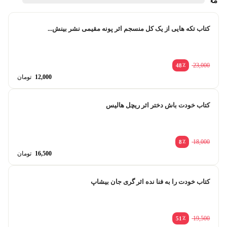
محصولات مشابه
کتاب تکه هایی از یک کل منسجم اثر پونه مقیمی نشر بینش...
٪
23,000
48
iginal
12,000
تومان
price
urrent
was:
price
23,000 توما
is:
کتاب خودت باش دختر اثر ریچل هالیس
12,000 توما
٪
18,000
8
iginal
16,500
تومان
price
urrent
was:
price
18,000 توما
is:
کتاب خودت را به فنا نده اثر گری جان بیشاپ
16,500 توما
٪
19,500
51