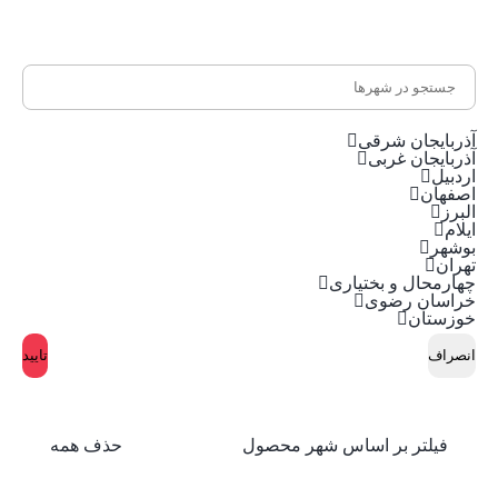
آذربایجان شرقی
آذربایجان غربی
اردبیل
اصفهان
البرز
ایلام
بوشهر
تهران
چهارمحال و بختیاری
خراسان رضوی
خوزستان
انصراف
تایید
فیلتر بر اساس شهر محصول
حذف همه