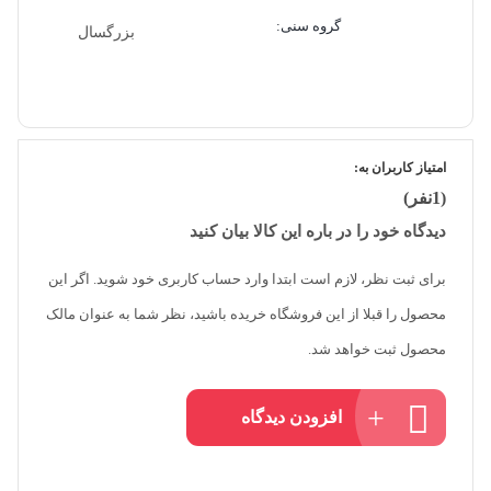
گروه سنی:
دارید‌، شما را دعوت می‌کنم به ضیافت کلمات بنشیند و
بزرگسال
خود نیز میزبان کلماتِ ذهن پر آرزوی خود باشید. اگر اهل
نوشتن هستید، اگر اهل دفتر خاطرات یا یادداشت‌های
روزانه یا حتی تلقین هستید، نصف راه را رفته‌اید و اگر نه
امتیاز کاربران به:
حتما روش‌های «آن کلاوسر» را بیازماید. مطمئناً یکی از
(1نفر)
چندین روش دوستان آن کلاوسر، با ذهن و قلب شما
دیدگاه خود را در باره این کالا بیان کنید
ارتباط برقرار خواهد کرد.
برای ثبت نظر، لازم است ابتدا وارد حساب کاربری خود شوید. اگر این
محصول را قبلا از این فروشگاه خریده باشید، نظر شما به عنوان مالک
محصول ثبت خواهد شد.
افزودن دیدگاه