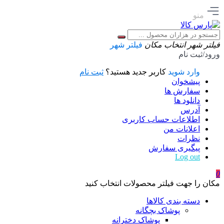
منو
فیلتر شهر
انتخاب مکان
فیلتر شهر
ورود/ثبت نام
وارد شوید
کاربر جدید هستید؟
ثبت نام
پیشخوان
سفارش ها
دانلود ها
آدرس
اطلاعات حساب كاربری
اعلانات من
نظرات
پیگیری سفارش
Log out
0
مکان را جهت فیلتر محصولات انتخاب کنید
دسته بندی کالاها
پوشاک بچگانه
پوشاک دخترانه