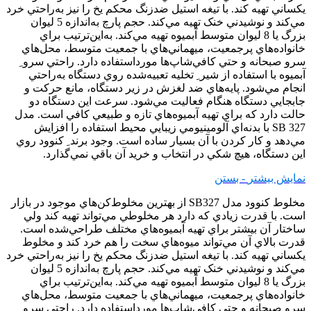
يکساني تهيه کند. با تيغه استيل ضدزنگ محکم يخ را نيز به‌راحتي خرد
مي‌کند و نوشيدني خنک تهيه مي‌کند. حجم پارچ به‌اندازه 5 ليوان
بزرگ يا 8 ليوان متوسط آبميوه تهيه مي‌کند. به‌اين‌ترتيب براي
خانواده‌هاي پرجمعيت، ميهماني‌هاي با جمعيت متوسط، محل‌هاي
سرو صبحانه و حتي کافي‌شاپ‌ها مورداستفاده دارد. راحتي سرو ِ
آبميوه با استفاده از شير ِ تخليه تعبيه‌شده روي دستگاه به‌راحتي
انجام مي‌شود. پايه‌هاي ضد لغزش در زير دستگاه، مانع حرکت و
جابجايي دستگاه هنگام فعاليت مي‌شود. سرعت اين دستگاه دو
حالت دارد که براي تهيه آبميوه‌هاي تازه و طبيعي کافي است. مدل
SB 327 با بدنه‌اي آلومينيومي زيبايي محيط استفاده را افزايش
مي‌دهد و کار کردن با آن بسيار ساده است. وجود برند ِ کنوود روي
اين دستگاه، هيچ شکي در انتخاب و خريد آن باقي نمي‌گذارد.
نمایش بیشتر
- بستن
مخلوط کنوود مدل SB327 از بهترين مخلوط‌کن‌هاي موجود در بازار
است. با قدرت زيادي که دارد هر مخلوطي مي‌تواند تهيه کند ولي
ساختار آن بيشتر براي تهيه آبميوه‌هاي مختلف طراحي‌شده است.
قدرت بالاي آن مي‌تواند ميوه‌هاي سخت را هم خرد کند و مخلوط
يکساني تهيه کند. با تيغه استيل ضدزنگ محکم يخ را نيز به‌راحتي خرد
مي‌کند و نوشيدني خنک تهيه مي‌کند. حجم پارچ به‌اندازه 5 ليوان
بزرگ يا 8 ليوان متوسط آبميوه تهيه مي‌کند. به‌اين‌ترتيب براي
خانواده‌هاي پرجمعيت، ميهماني‌هاي با جمعيت متوسط، محل‌هاي
سرو صبحانه و حتي کافي‌شاپ‌ها مورداستفاده دارد. راحتي سرو ِ