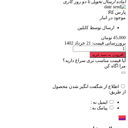
آماده ارسال
تحویل تا دو روز کاری
پارس کالا
موجود در انبار
ارسال توسط کایلین
45,000
تومان
بروزرسانی قیمت:
21 خرداد 1402
مخلوط
کن
افزودن به سبد خرید
کنوود
آیا قیمت مناسب تری سراغ دارید؟
مدل
مرا اگاه کن
SB327
quantity
اطلاع از شگفت انگیز شدن محصول
از طریق:
ایمیل به :
پیامک به :
ثبت