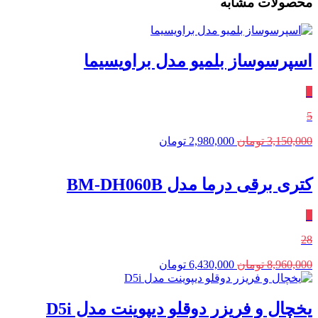
محصولات مشابه
اسپرسوساز بلمیو مدل براویسیما
٪
5
3,150,000
تومان
2,980,000
تومان
کتری برقی درما مدل BM-DH060B
٪
28
8,960,000
تومان
6,430,000
تومان
یخچال و فریزر دوقلو دیپوینت مدل D5i