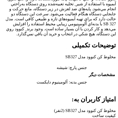
آبميوه با استفاده از شير ِ تخليه تعبيه‌شده روي دستگاه به‌راحتي
انجام مي‌شود. پايه‌هاي ضد لغزش در زير دستگاه، مانع حرکت و
جابجايي دستگاه هنگام فعاليت مي‌شود. سرعت اين دستگاه دو
حالت دارد که براي تهيه آبميوه‌هاي تازه و طبيعي کافي است. مدل
SB 327 با بدنه‌اي آلومينيومي زيبايي محيط استفاده را افزايش
مي‌دهد و کار کردن با آن بسيار ساده است. وجود برند ِ کنوود روي
اين دستگاه، هيچ شکي در انتخاب و خريد آن باقي نمي‌گذارد.
توضیحات تکمیلی
مخلوط کن کنوود مدل SB327
جنس پارچ:
شيشه
مشخصات دیگر
جنس بدنه:
آلومينيوم دايکست
امتیاز کاربران به:
مخلوط کن کنوود مدل SB327
(2نفر)
کیفیت ساخت