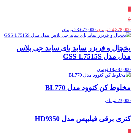
٪
5
Current
Original
24,878,000
تومان
23,677,000
تومان
price
price
is:
was:
24,878,000 تومان.
23,677,000 تومان.
یخچال و فریزر ساید بای ساید جی پلاس
مدل مدل GSS-L7515S
18,387,000
تومان
مخلوط کن کنوود مدل BL770
23,000
تومان
کتری برقی فیلیپس مدل HD9350
٪