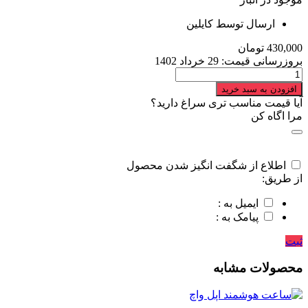
ارسال توسط کایلین
430,000
تومان
بروزرسانی قیمت:
29 خرداد 1402
ساعت
هوشمند
افزودن به سبد خرید
دات
آیا قیمت مناسب تری سراغ دارید؟
کاما
مرا اگاه کن
مدل
+T55
quantity
اطلاع از شگفت انگیز شدن محصول
از طریق:
ایمیل به :
پیامک به :
ثبت
محصولات مشابه