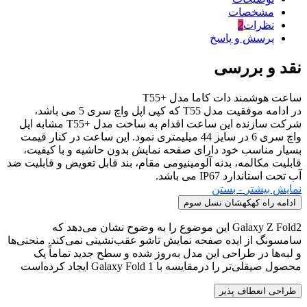
مشخصات
نظرات
2
پرسش و پاسخ
نقد و بررسی
ساعت هوشمند دات کاما مدل +T55
در ادامه موفقیت مدل T55 که کپی اپل واچ سری 5 می باشد،
شرکت سازنده این ساعت اقدام به ساخت مدل +T55 مشابه اپل
واچ سری 6 در سایز 44 میلیمتری نمود. این ساعت در کنار قیمت
بسیار مناسب خود دارای صفحه نمایش بدون حاشیه و با کیفیت،
قابلیت مکالمه، بدنه آلومینیومی مقام، بند قابل تعویض و قابلیت ضد
آب تحت استاندارد IP67 می باشد.
نمایش بیشتر
- بستن
ادامه راه کهکهشان نسل سوم
Galaxy Z Fold2 این موضوع را به وضوح نشان می‌دهد که
سامسونگ از ایده صفحه نمایش تاشو عقب‌نشینی نمی‌کند. منحنی‌ها
و لبه‌ها در طراحی این مدل به‌روز شده و سطح جدید تماماً یک
محصول صیقلی‌تر را درمقایسه با Galaxy Fold 1 ایجاد کرده‌است
طراحی انعطاف پذیر