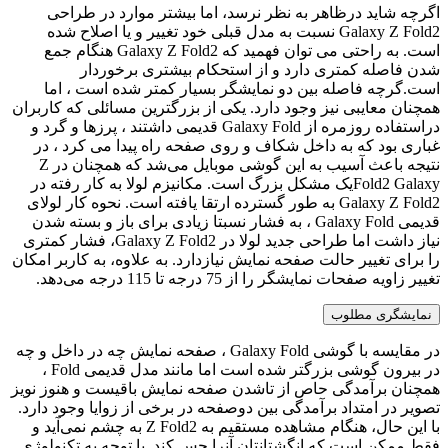
اگرچه شاید درظاهر به نظر نرسد، اما بیشتر موارد در طراحی
Galaxy Z Fold2 نسبت به مدل قبلی خود تغییر و یا اصلاح شده
است. به راحتی می توان فهمید که Galaxy Z Fold2 هنگام جمع
شدن فاصله کمتری دارد و از استحکام بیشتری برخوردار
است.گرچه فاصله بین دو نمایشگر بسیار کمتر شده است ، اما
همچنان معایبی نیز وجود دارد. یکی از بزرگترین مسائلی که کاربران
دراستفاده روزمره از Galaxy Fold قدیمی داشتند ، پرزها و گرد و
غباری بود که به داخل شکاف و روی صفحه راه پیدا می کرد ، در
نتیجه باعث آسیب به این گوشی موبایل می‌شد که همچنان در Z
Fold2 Galaxyیک مشکل بزرگ است. مکانیزم لولا به کار رفته در
Galaxy Z Fold2 به طور گسترده ارتقا یافته است. نحوه کار لولای
قدیمی Galaxy Fold ، به فشار نسبتا زیادی برای باز و بسته شدن
نیاز داشت اما طراحی جدید لولا در Galaxy Z Fold2، فشار کمتری
را برای تغییر حالت صفحه نمایش نیازدارد. به علاوه، به کاربر امکان
تغییر زاویه صفحات نمایشگر را از 75 درجه تا 115 درجه می‌دهد.
نمایشگری مطلوب
در مقایسه با گوشی Galaxy Fold ، صفحه نمایش چه در داخل و چه
در بیرون گوشی بزرگتر شده است اما مانند مدل قدیمی Fold ،
همچنان برآمدگی حاص از تاشدن صفحه نمایش باقیست و هنوز نویز
تصویر در امتداد برآمدگی بین دوصفحه در برخی از زوایا وجود دارد.
با این حال، هنگام مشاهده مستقیم به Z Fold2 به چشم نمی‌آید و
فقط ممکن است که انگشتانتان آن‍را حس کند. با توجه به تکنولوژی