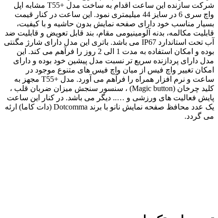
شرکت سازنده این ساعت اقدام به ساخت مدل +T55 مشابه اپل
واچ سری 6 در سایز 44 میلیمتری نمود. این ساعت در کنار قیمت
بسیار مناسب خود دارای صفحه نمایش بدون حاشیه و با کیفیت،
قابلیت مکالمه، بدنه آلومینیومی مقام، بند قابل تعویض و قابلیت ضد
آب تحت استاندارد IP67 می باشد. باتری این مدل دارای شارژ مگنتی
بوده و امکان استفاده به مدت 1 الی 2 روز را فرآهم می کند. این
مدل دارای پردازنده سریع تر نسبت مدل پیشین خود بوده و دارای
امکان تغییر واچ فیس از میان واچ فیس های متنوع موجود در
ساعت و نرم افزار همراه را فرآهم می آورد. مدل +T55 مجهز به
کلید چرخان (Magic button) ، سنسور سنجش میزان ضربان قلب ،
پایش فعالیت های ورزشی و ….. دیگر می باشد. در کنار این ساعت
یک عدد محافظ صفحه نمایش نانو با برند Dotcomma (دات کاما) ارئه
می گردد.