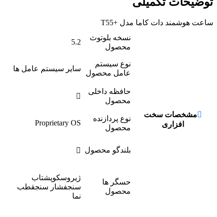
توضیحات تکمیلی
ساعت هوشمند دات کاما مدل +T55
نسخه بلوتوث
5.2
محصول
نوع سیستم
ساير سيستم عامل ها
عامل محصول
حافظه داخلی
محصول
مشخصات سخت
نوع پردازنده
Proprietary OS
افزاری
محصول
بلندگو محصول
ژیروسکوپشتاب
حسگر ها
سنجفشار سنجقطب
محصول
نما