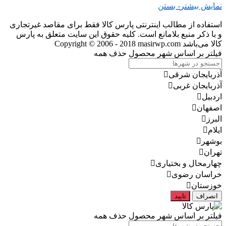
نمایش بیشتر
- بستن
استفاده از مطالب اینترنتی پارس کالا فقط برای مقاصد غیرتجاری
و با ذکر منبع بلامانع است. کلیه حقوق این سایت متعلق به پارس
کالا می‌باشد
Copyright © 2006 - 2018 masirwp.com
فیلتر بر اساس شهر محصول
حذف همه
آذربایجان شرقی
آذربایجان غربی
اردبیل
اصفهان
البرز
ایلام
بوشهر
تهران
چهارمحال و بختیاری
خراسان رضوی
خوزستان
انصراف
تایید
فیلتر بر اساس شهر محصول
حذف همه