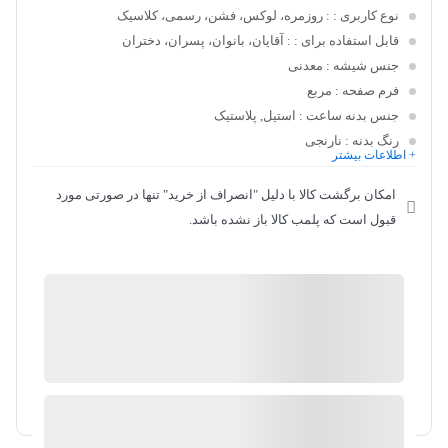
نوع کاربری :
: روزمره، لوکس، فشن، رسمی، کلاسیک
قابل استفاده برای :
: آقایان، بانوان، پسران، دختران
جنس شیشه
: معدنی
فرم صفحه
: مربع
جنس بدنه ساعت
: استیل, پلاستیک
رنگ بدنه
: نارنجی
+ اطلاعات بیشتر
امکان برگشت کالا با دلیل "انصراف از خرید" تنها در صورتی مورد
قبول است که پلمب کالا باز نشده باشد.
پارس کالا
موجود در انبار
ارسال توسط کایلین
آیا قیمت مناسب تری سراغ دارید؟