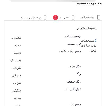
محصولات مشابه
مشخصات
نظرات
4
پرسش و پاسخ
توضیحات تکمیلی
جنس شیشه
معدنی
مشخصات
فرم صفحه
مربع
بدنه ساعت
مچی
جنس بدنه ساعت
استیل,
پلاستیک
رنگ بدنه
نارنجی
رنگ
مشکی
رنگ صفحه
نارنجی
نوع قفل بند
سگکی
ساده
جنس بند
چرم