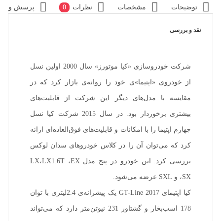
توضیحات
مشخصات
نظرات
0
پرسش و پا
نقد و بررسی
شرکت خودروسازی «کیا موتورز» سال 2000 اولین نسل
از خودروی «اپتیما»ی خود را روانه‌ی بازار کرد که در
مقایسه با مدل‌های دیگر این شرکت از قابلیت‌های
بیشتری برخوردار بود. در سال 2015 شرکت کیا نسل
چهارم اپتیما را با امکانات و قابلیت‌های فوق‌العاده‌ای ارائه
کرد که می‌توان آن ‌را در کلاس خودروهای سدان لوکس
بررسی کرد. این خودرو در پنج مدل‌ LX،LX1.6T ،‌EX‌
،‌SX‌ و‌ SXL‌ عرضه می‌شود.
کیا اپتیمای GT-Line 2017 یک پیشرانه‌ی 2.4لیتری با توان
178 اسب‌بخار و گشتاور 231 نیوتن‌متر دارد که می‌تواند