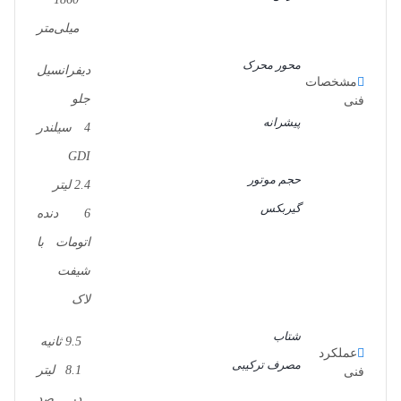
میلی‌متر
محور محرک
دیفرانسیل
مشخصات
جلو
فنی
پیشرانه
4 سیلندر
GDI
حجم موتور
2.4 لیتر
گیربکس
6 دنده
اتومات با
شیفت
لاک
شتاب
9.5 ثانیه
عملکرد
مصرف ترکیبی
8.1 لیتر
فنی
در صد