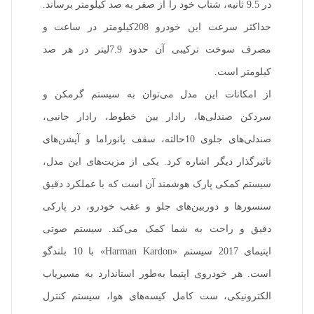
در 9.5 ثانیه، شتاب خود را از صفر به صد کیلومتر برساند.
حداکثر سرعت این خودرو 208کیلومتر در ساعت و
مصرف سوخت ترکیبی آن حدود 7.9لیتر در هر صد
کیلومتر است.
از امکانات این مدل می‌توان به سیستم گرمکن و
سردکن صندلی‌ها، رادار بین ‌خطوط، رادار جانبی،
صندلی‌های جلوی 10حالته، سقف پانوراما و آپشن‌های
تاثیرگذار دیگر اشاره کرد. یکی از مزیت‌های این مدل،
سیستم کمکی پارک هوشمند آن است که با عملکرد دقیق
سنسور‌ها و دوربین‌های جلو و عقب خودرو، در پارکی
دقیق و راحت به شما کمک می‌کند. سیستم صوتی
اپتیمای 2017 سیستم‌ «Harman Kardon» ‌با 10 بلندگو
است. هر خودروی اپتیما به‌طور استاندارد به مسیریاب
الکترونیکی، ست کامل کیسه‌های هوا، سیستم کنترل