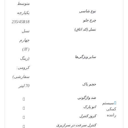
متوسط
نوع شاسی
یکپارچه
چرخ جلو
235/45R18
نسل (کد اتاق)
نسل
چهارم
(JF)
سایر ویژگی‌ها
(رینگ
کرومی:
سفارشی)
حجم باک
70 لیتر
ضد واژگونی
سیستم‌‌
اتو پارک
کمکی
راننده
کروز کنترل
کنترل سرعت در سرازیری