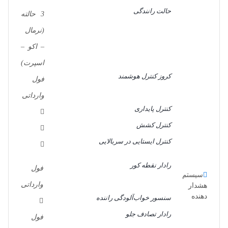
حالت رانندگی
3 حالته
(نرمال
– اکو –
اسپرت)
کروز کنترل هوشمند
فول
وارداتی
کنترل پایداری
کنترل کشش
کنترل ایستایی در سربالایی
رادار نقطه کور
فول
سیستم
وارداتی
هشدار
دهنده‌
سنسور خواب‌آلودگی راننده
رادار تصادف جلو
فول