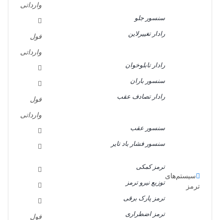
وارداتی
سنسور جلو
رادار تغییرلاین
فول
وارداتی
رادار تابلوخوان
سنسور باران
رادار تصادف عقب
فول
وارداتی
سنسور عقب
سنسور فشار باد تایر
ترمز کمکی
سیستم‌های
توزیع نیرو ترمز
ترمز
ترمز پارک برقی
ترمز اضطراری
فول