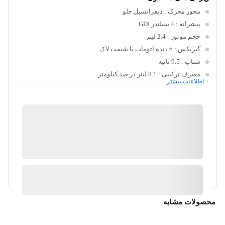
محور محرک
: دیفرانسیل جلو
پیشرانه
: 4 سیلندر GDI
حجم موتور
: 2.4 لیتر
گیربکس
: 6 دنده اتومات با شیفت لاک
شتاب
: 9.5 ثانیه
مصرف ترکیبی
: 8.1 لیتر در صد کیلومتر
+ اطلاعات بیشتر
پارس کالا
3 در انبار
ارسال توسط کایلین
آیا قیمت مناسب تری سراغ دارید؟
محصولات مشابه