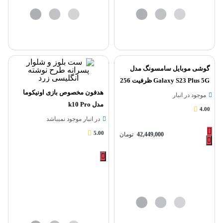
گوشی موبایل سامسونگ مدل
Galaxy S23 Plus 5G ظرفیت 256
گیگابایت و رم 8 گیگابایت
هدفون مخصوص بازی اونیکوما
موجود در انبار
مدل k10 Pro
4.00
در انبار موجود نمیباشد
5.00
42,449,000
تومان