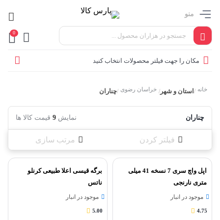
منو
0
مکان را جهت فیلتر محصولات انتخاب کنید
خانه
خراسان رضوی
استان و شهر
چناران
/
/
/
چناران
نمایش
9
قیمت کالا ها
فیلتر کردن
مرتب سازی
اپل واچ سری 7 نسخه 41 میلی
برگه قیسی اعلا طبیعی کرنلو
متری نارنجی
ناتس
موجود در انبار
موجود در انبار
5.00
4.75