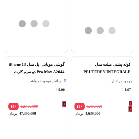
کوله پشتی میلت مدل
گوشی موبایل اپل مدل iPhone 13
PEUTEREY INTEGRALE
Pro Max A2644 دو سیم‌ کارت
45+10
ظرفیت 256 گیگابایت
موجود در انبار
در انبار موجود نمیباشد
5.00
4.67
٪
52,450,000
٪
5,470,000
10
15
4,639,000
تومان
47,390,000
تومان