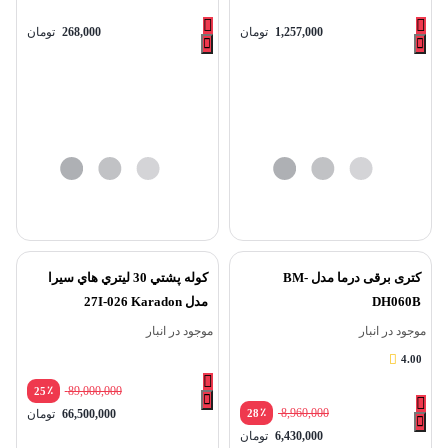
1,257,000
تومان
268,000
تومان
کتری برقی درما مدل BM-
کوله پشتي 30 ليتري هاي سيرا
DH060B
مدل 27I-026 Karadon
موجود در انبار
موجود در انبار
4.00
٪
89,000,000
25
٪
8,960,000
28
66,500,000
تومان
6,430,000
تومان