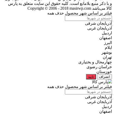
و با ذکر منبع بلامانع است. کلیه حقوق این سایت متعلق به پارس
کالا می‌باشد
Copyright © 2006 - 2018 masirwp.com
فیلتر بر اساس شهر محصول
حذف همه
آذربایجان شرقی
آذربایجان غربی
اردبیل
اصفهان
البرز
ایلام
بوشهر
تهران
چهارمحال و بختیاری
خراسان رضوی
خوزستان
انصراف
تایید
فیلتر بر اساس شهر محصول
حذف همه
آذربایجان شرقی
آذربایجان غربی
اردبیل
اصفهان