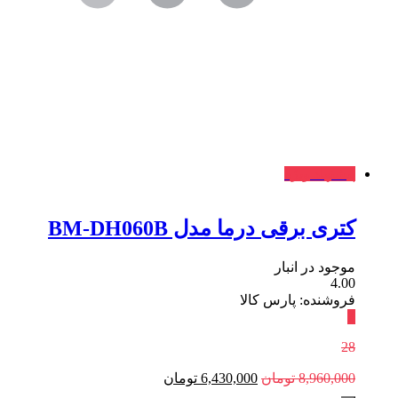
پیشنهاد ویژه
کتری برقی درما مدل BM-DH060B
موجود در انبار
4.00
فروشنده: پارس کالا
٪
28
8,960,000
تومان
6,430,000
تومان