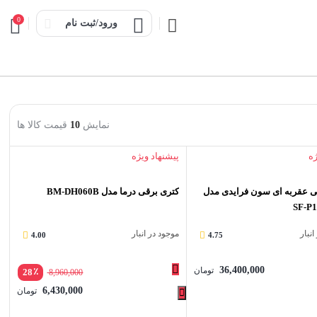
0
ورود/ثبت نام
نمایش
10
قیمت کالا ها
ژه
پیشنهاد ویژه
عقربه ای سون فرایدی مدل
کتری برقی درما مدل BM-DH060B
SF-P
نبار
موجود در انبار
4.00
4.75
36,400,000
تومان
٪
28
8,960,000
6,430,000
تومان