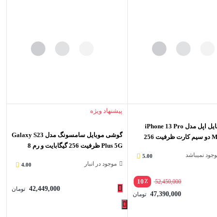
پیشنهاد ویژه
گوشی موبایل اپل مدل iPhone 13 Pro
گوشی موبایل سامسونگ مدل Galaxy S23
Max A2644 دو سیم‌ کارت ظرفیت 256
Plus 5G ظرفیت 256 گیگابایت و رم 8
موجود نمیباشد
گیگابایت
5.00
موجود در انبار
4.00
٪
10
52,450,000
42,449,000
تومان
47,390,000
تومان