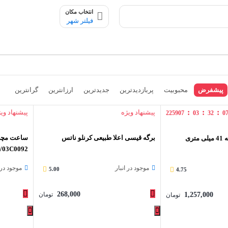
انتخاب مکان
فیلتر شهر
پیشفرض
محبوبیت
پربازدیدترین
جدیدترین
ارزانترین
گرانترین
:
:
:
پیشنهاد ویژه
پیشنهاد وی
225907
03
32
0
برگه قیسی اعلا طبیعی کرنلو ناتس
ساعت مچی 
اپل واچ سری 7 نسخه 41 میلی متری
1/03C0092
موجود در انبار
موجود در ا
5.00
4.75
268,000
1,257,000
تومان
تومان