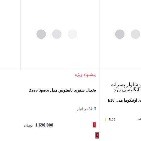
پیشنهاد ویژه
یخچال سفری باسئوس مدل Zero Space
هدفون مخصوص بازی اونیکوما مدل k10
34 در انبار
شد
5.00
1,690,000
تومان