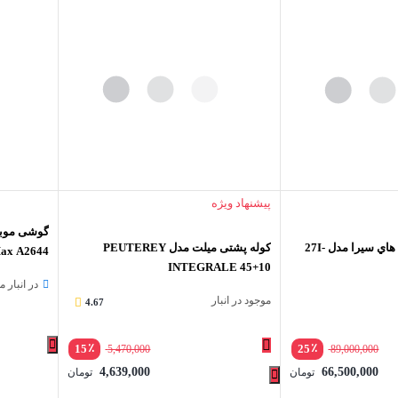
پیشنهاد ویژه
کوله پشتي 30 ليتري هاي سيرا مدل 27I-
کوله پشتی میلت مدل PEUTEREY
INTEGRALE 45+10
گیگابایت
در انبار 
موجود در انبار
4.67
٪
٪
15
25
5,470,000
89,000,000
4,639,000
66,500,000
تومان
تومان