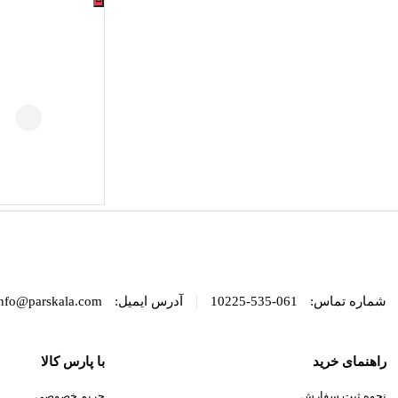
|
شماره تماس:
061-535-10225
آدرس ایمیل:
nfo@parskala.com
راهنمای خرید
با پارس کالا
نحوه ثبت سفارش
حریم خصوصی