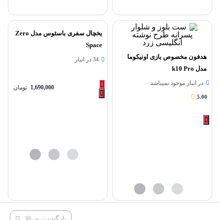
یخچال سفری باسئوس مدل Zero
Space
هدفون مخصوص بازی اونیکوما
34 در انبار
مدل k10 Pro
در انبار موجود نمیباشد
1,690,000
تومان
5.00
بازگشت به بالا