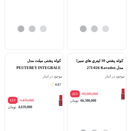
کوله پشتي 30 ليتري هاي سيرا
کوله پشتی میلت مدل
مدل 27I-026 Karadon
PEUTEREY INTEGRALE
45+10
موجود در انبار
موجود در انبار
4.67
٪
89,000,000
25
٪
5,470,000
66,500,000
تومان
15
4,639,000
تومان