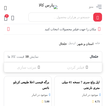
منو
0
مکان را جهت فیلتر محصولات انتخاب کنید
خانه
اردبیل
استان و شهر
خلخال
/
/
/
خلخال
نمایش
10
قیمت کالا ها
فیلتر کردن
مرتب سازی
اپل واچ سری 7 نسخه 41 میلی
برگه قیسی اعلا طبیعی کرنلو
متری نارنجی
ناتس
موجود در انبار
موجود در انبار
5.00
4.75