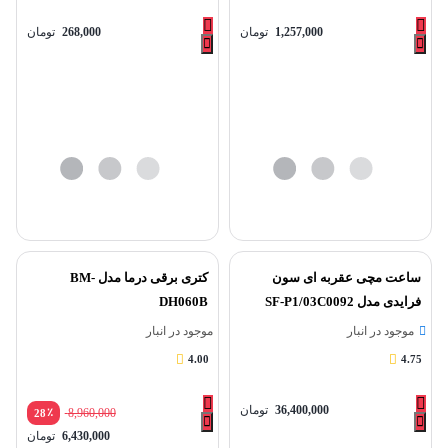
1,257,000
تومان
268,000
تومان
ساعت مچی عقربه ای سون
کتری برقی درما مدل BM-
فرایدی مدل SF-P1/03C0092
DH060B
موجود در انبار
موجود در انبار
4.00
4.75
36,400,000
تومان
٪
8,960,000
28
6,430,000
تومان