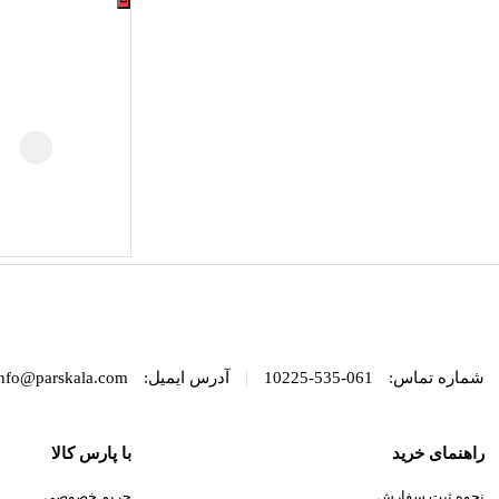
|
شماره تماس:
061-535-10225
آدرس ایمیل:
nfo@parskala.com
راهنمای خرید
با پارس کالا
نحوه ثبت سفارش
حریم خصوصی