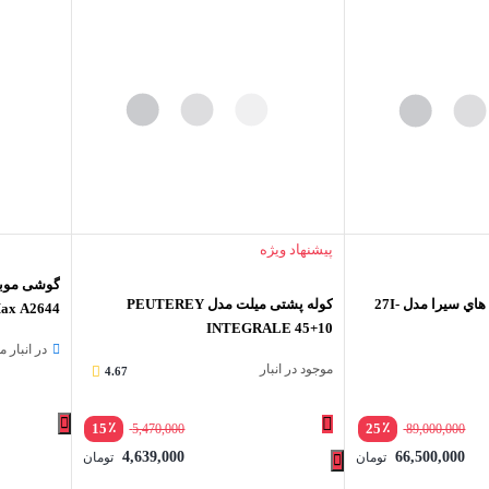
پیشنهاد ویژه
کوله پشتي 30 ليتري هاي سيرا مدل 27I-
کوله پشتی میلت مدل PEUTEREY
INTEGRALE 45+10
گیگابایت
در انبار 
موجود در انبار
4.67
٪
٪
15
25
5,470,000
89,000,000
4,639,000
66,500,000
تومان
تومان