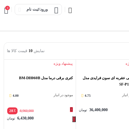
0
ورود/ثبت نام
نمایش
10
قیمت کالا ها
ژه
پیشنهاد ویژه
عقربه ای سون فرایدی مدل
کتری برقی درما مدل BM-DH060B
SF-P
نبار
موجود در انبار
4.00
4.75
36,400,000
تومان
٪
28
8,960,000
6,430,000
تومان