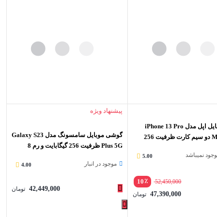
پیشنهاد ویژه
گوشی موبایل اپل مدل iPhone 13 Pro
گوشی موبایل سامسونگ مدل Galaxy S23
Max A2644 دو سیم‌ کارت ظرفیت 256
Plus 5G ظرفیت 256 گیگابایت و رم 8
موجود نمیباشد
گیگابایت
5.00
موجود در انبار
4.00
٪
10
52,450,000
42,449,000
تومان
47,390,000
تومان