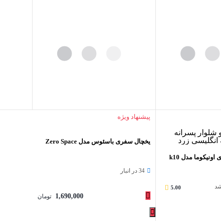
پیشنهاد ویژه
یخچال سفری باسئوس مدل Zero Space
هدفون مخصوص بازی اونیکوما مدل k10
34 در انبار
شد
5.00
1,690,000
تومان