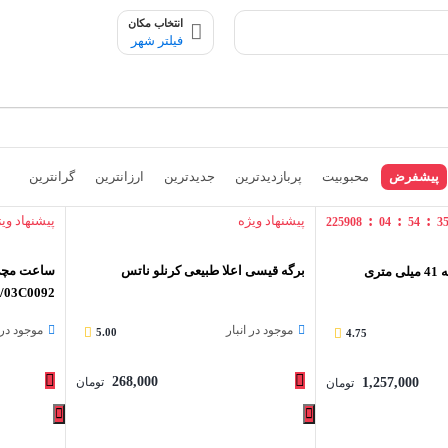
انتخاب مکان
فیلتر شهر
پیشفرض
محبوبیت
پربازدیدترین
جدیدترین
ارزانترین
گرانترین
:
:
:
پیشنهاد ویژه
پیشنهاد وی
225908
04
54
3
برگه قیسی اعلا طبیعی کرنلو ناتس
ساعت مچی 
اپل واچ سری 7 نسخه 41 میلی متری
1/03C0092
موجود در انبار
موجود در ا
5.00
4.75
268,000
1,257,000
تومان
تومان