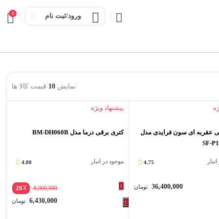
0
ورود/ثبت نام
نمایش
10
قیمت کالا ها
ژه
پیشنهاد ویژه
عقربه ای سون فرایدی مدل
کتری برقی درما مدل BM-DH060B
SF-P
نبار
موجود در انبار
4.00
4.75
36,400,000
تومان
٪
28
8,960,000
6,430,000
تومان