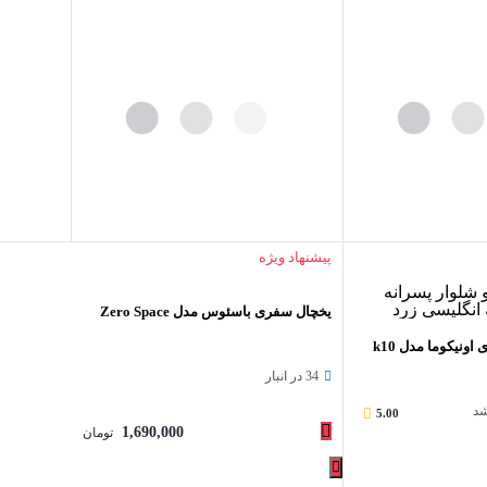
پیشنهاد ویژه
یخچال سفری باسئوس مدل Zero Space
هدفون مخصوص بازی اونیکوما مدل k10
34 در انبار
شد
5.00
1,690,000
تومان