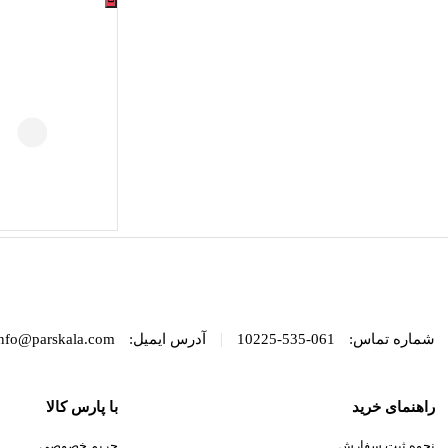
|
شماره تماس:
061-535-10225
آدرس ایمیل:
nfo@parskala.com
راهنمای خرید
با پارس کالا
نحوه ثبت سفارش
حریم خصوصی