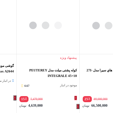
پیشنهاد ویژه
کوله پشتي 30 ليتري هاي سيرا مدل 27I-
کوله پشتی میلت مدل PEUTEREY
INTEGRALE 45+10
گیگابایت
در انبار 
موجود در انبار
4.67
٪
٪
15
25
5,470,000
89,000,000
4,639,000
66,500,000
تومان
تومان