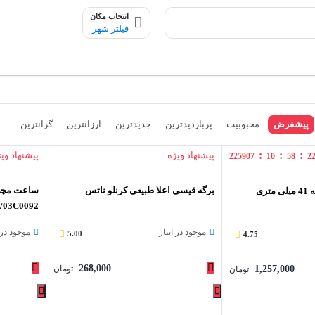
انتخاب مکان
فیلتر شهر
پیشفرض
محبوبیت
پربازدیدترین
جدیدترین
ارزانترین
گرانترین
:
:
:
پیشنهاد ویژه
پیشنهاد وی
225907
10
58
2
برگه قیسی اعلا طبیعی کرنلو ناتس
ساعت مچی 
اپل واچ سری 7 نسخه 41 میلی متری
1/03C0092
موجود در انبار
موجود در ا
5.00
4.75
268,000
1,257,000
تومان
تومان