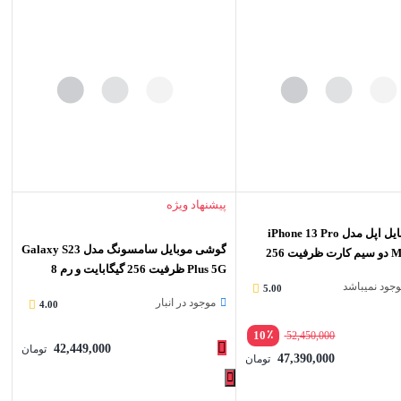
پیشنهاد ویژه
گوشی موبایل اپل مدل iPhone 13 Pro
گوشی موبایل سامسونگ مدل Galaxy S23
Max A2644 دو سیم‌ کارت ظرفیت 256
Plus 5G ظرفیت 256 گیگابایت و رم 8
موجود نمیباشد
گیگابایت
5.00
موجود در انبار
4.00
٪
10
52,450,000
42,449,000
تومان
47,390,000
تومان