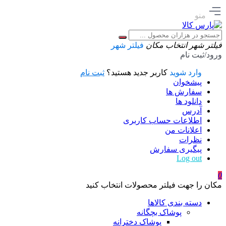
منو
فیلتر شهر
انتخاب مکان
فیلتر شهر
ورود/ثبت نام
وارد شوید
کاربر جدید هستید؟
ثبت نام
پیشخوان
سفارش ها
دانلود ها
آدرس
اطلاعات حساب كاربری
اعلانات من
نظرات
پیگیری سفارش
Log out
0
مکان را جهت فیلتر محصولات انتخاب کنید
دسته بندی کالاها
پوشاک بچگانه
پوشاک دخترانه