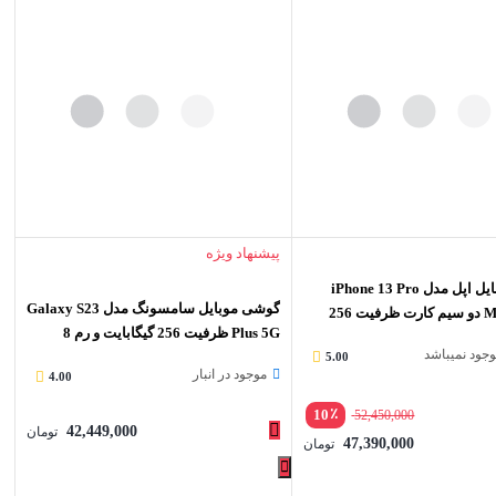
پیشنهاد ویژه
گوشی موبایل اپل مدل iPhone 13 Pro
گوشی موبایل سامسونگ مدل Galaxy S23
Max A2644 دو سیم‌ کارت ظرفیت 256
Plus 5G ظرفیت 256 گیگابایت و رم 8
موجود نمیباشد
گیگابایت
5.00
موجود در انبار
4.00
٪
10
52,450,000
42,449,000
تومان
47,390,000
تومان