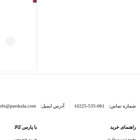
|
شماره تماس:
061-535-10225
آدرس ایمیل:
nfo@parskala.com
راهنمای خرید
با پارس کالا
نحوه ثبت سفارش
حریم خصوصی