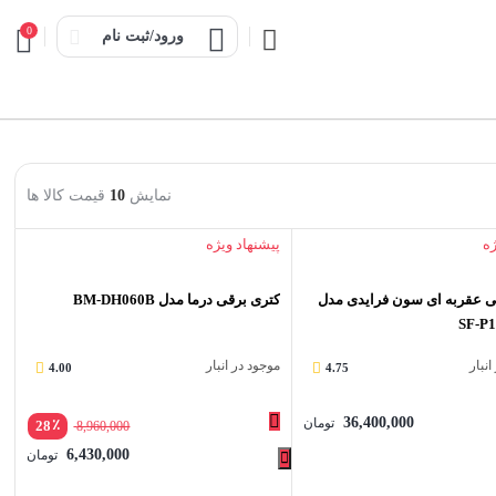
0
ورود/ثبت نام
نمایش
10
قیمت کالا ها
ژه
پیشنهاد ویژه
عقربه ای سون فرایدی مدل
کتری برقی درما مدل BM-DH060B
SF-P
نبار
موجود در انبار
4.00
4.75
36,400,000
تومان
٪
28
8,960,000
6,430,000
تومان