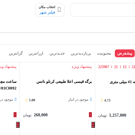
انتخاب مکان
فیلتر شهر
پیشفرض
محبوبیت
پربازدیدترین
جدیدترین
ارزانترین
گرانترین
:
:
:
پیشنهاد ویژه
پیشنهاد وی
225907
21
12
2
برگه قیسی اعلا طبیعی کرنلو ناتس
ساعت مچی 
اپل واچ سری 7 نسخه 41 میلی متری
1/03C0092
موجود در انبار
موجود در ا
5.00
4.75
268,000
1,257,000
تومان
تومان