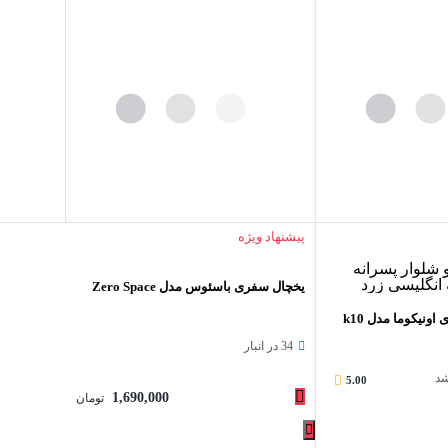
پیشنهاد ویژه
یخچال سفری باسئوس مدل Zero Space
هدفون مخصوص بازی اونیکوما مدل k10
34 در انبار
شد
5.00
1,690,000
تومان