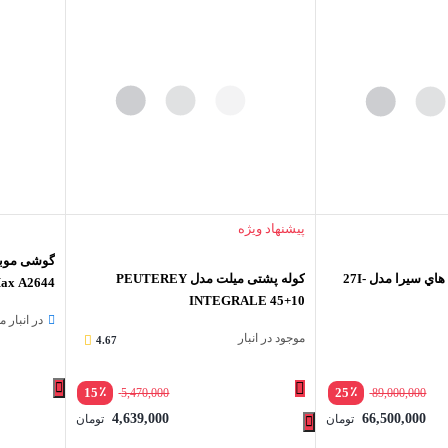
پیشنهاد ویژه
کوله پشتي 30 ليتري هاي سيرا مدل 27I-
کوله پشتی میلت مدل PEUTEREY
INTEGRALE 45+10
گیگابایت
در انبار 
موجود در انبار
4.67
٪
٪
15
25
5,470,000
89,000,000
4,639,000
66,500,000
تومان
تومان