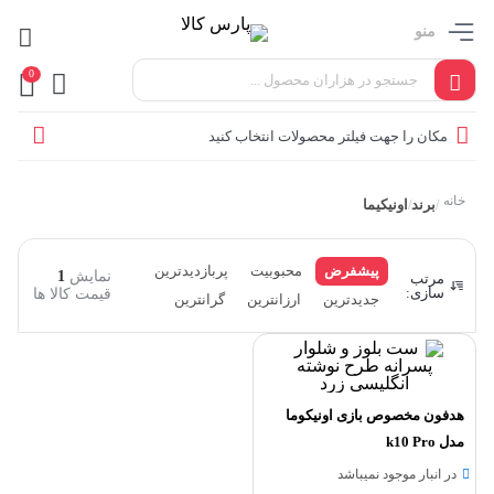
منو
0
مکان را جهت فیلتر محصولات انتخاب کنید
خانه
برند
اونیکیما
/
/
پیشفرض
محبوبیت
پربازدیدترین
نمایش
1
مرتب
سازی:
قیمت کالا ها
جدیدترین
ارزانترین
گرانترین
هدفون مخصوص بازی اونیکوما
مدل k10 Pro
در انبار موجود نمیباشد