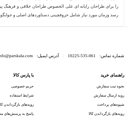
را برای طراحان رایانه ای علی الخصوص طراحان خلاقی و فرهنگ پیش
رسد وزمان مورد نیاز شامل حروفچینی دستاوردهای اصلی و جوابگوی
|
شماره تماس:
061-535-10225
آدرس ایمیل:
nfo@parskala.com
راهنمای خرید
با پارس کالا
نحوه ثبت سفارش
حریم خصوصی
رویه ارسال سفارش
شرایط استفاده
شیوه‌های پرداخت
رویه‌های بازگرداندن کال
رویه‌های بازگرداندن کالا
پاسخ به پرسش‌های مت